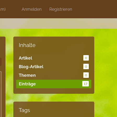
um)
Discord
Anmelden
Artikel
Registrieren
Blog
Shops
Inhalte
Artikel
0
Blog-Artikel
0
Themen
0
Einträge
17
Tags