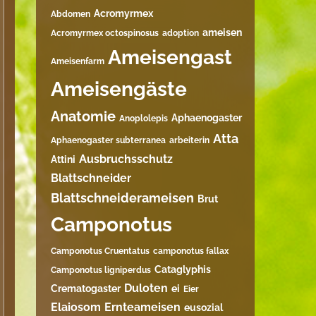
Acromyrmex
Abdomen
ameisen
Acromyrmex octospinosus
adoption
Ameisengast
Ameisenfarm
Ameisengäste
Anatomie
Aphaenogaster
Anoplolepis
Atta
Aphaenogaster subterranea
arbeiterin
Ausbruchsschutz
Attini
Blattschneider
Blattschneiderameisen
Brut
Camponotus
Camponotus Cruentatus
camponotus fallax
Cataglyphis
Camponotus ligniperdus
Duloten
Crematogaster
ei
Eier
Elaiosom
Ernteameisen
eusozial