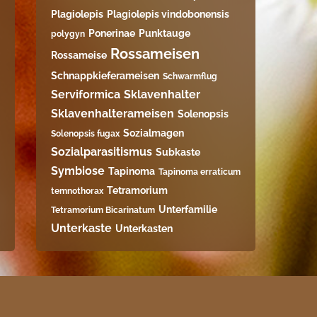
Plagiolepis
Plagiolepis vindobonensis
Ponerinae
Punktauge
polygyn
Rossameisen
Rossameise
Schnappkieferameisen
Schwarmflug
Serviformica
Sklavenhalter
Sklavenhalterameisen
Solenopsis
Sozialmagen
Solenopsis fugax
Sozialparasitismus
Subkaste
Symbiose
Tapinoma
Tapinoma erraticum
Tetramorium
temnothorax
Unterfamilie
Tetramorium Bicarinatum​
Unterkaste
Unterkasten