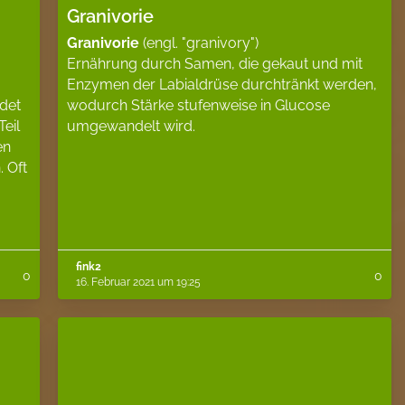
Granivorie
Granivorie
(engl. "granivory")
Ernährung durch Samen, die gekaut und mit
Enzymen der Labialdrüse durchtränkt werden,
det
wodurch Stärke stufenweise in Glucose
eil
umgewandelt wird.
en
 Oft
fink2
0
0
16. Februar 2021 um 19:25