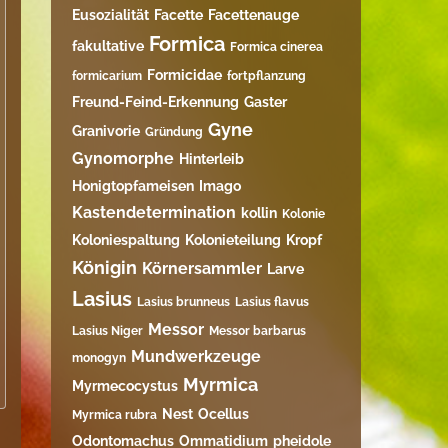
Eusozialität
Facette
Facettenauge
Formica
fakultative
Formica cinerea
Formicidae
formicarium
fortpflanzung
Freund-Feind-Erkennung
Gaster
Gyne
Granivorie
Gründung
Gynomorphe
Hinterleib
Honigtopfameisen
Imago
Kastendetermination
kollin
Kolonie
Koloniespaltung
Kolonieteilung
Kropf
Königin
Körnersammler
Larve
Lasius
Lasius brunneus
Lasius flavus
Messor
Lasius Niger
Messor barbarus
Mundwerkzeuge
monogyn
Myrmica
Myrmecocystus
Nest
Ocellus
Myrmica rubra
Odontomachus
Ommatidium
pheidole