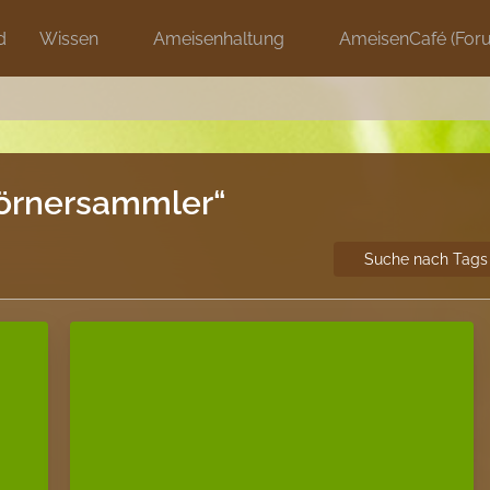
d
Wissen
Ameisenhaltung
AmeisenCafé (For
Körnersammler“
Suche nach Tags