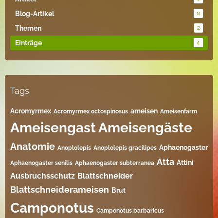
Blog-Artikel
0
Themen
2
Einträge
4
Tags
Acromyrmex
ameisen
Acromyrmex octospinosus
Ameisenfarm
Ameisengast
Ameisengäste
Anatomie
Aphaenogaster
Anoplolepis
Anoplolepis gracilipes
Atta
Attini
Aphaenogaster senilis
Aphaenogaster subterranea
Ausbruchsschutz
Blattschneider
Blattschneiderameisen
Brut
Camponotus
Camponotus barbaricus