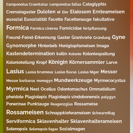
Cataglyphis
Camponotus Cruentatus
camponotus fallax
Duloten
Elaiosom
Ernteameisen
Crematogaster
ei
Eier
eusozial
Eusozialität
Facette
Facettenauge
fakultative
Formica
Formicidae
Formica cinerea
fortpflanzung
Gyne
Freund-Feind-Erkennung
Gaster
Granivorie
Gründung
Gynomorphe
Hinterleib
Honigtopfameisen
Imago
Kastendetermination
kollin
Koloniespaltung
Kolonie
Königin
Körnersammler
Kolonieteilung
Kropf
Larve
Lasius
Messor
Lasius brunneus
Lasius flavus
Lasius Niger
Mundwerkzeuge
Myrmecocystus
Messor barbarus
monogyn
Myrmica
Nest
Ocellus
Odontomachus
Ommatidium
pheidole
Plagiolepis
Plagiolepis vindobonensis
polygyn
Ponerinae
Punktauge
Rossameise
Reagenzglas
Rossameisen
Schnappkieferameisen
Schwarmflug
Serviformica
Sklavenhalter
Sklavenhalterameisen
Solenopsis
Sozialmagen
Solenopsis fugax