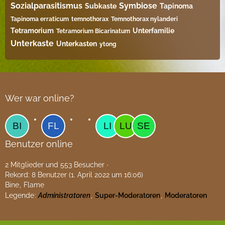
Sozialparasitismus
Symbiose
Subkaste
Tapinoma
Tapinoma erraticum
temnothorax
Temnothorax nylanderi
Tetramorium
Unterfamilie
Tetramorium Bicarinatum​
Unterkaste
Unterkasten
ytong
Wer war online?
Benutzer online
2 Mitglieder und 553 Besucher
Rekord: 8 Benutzer (
1. April 2022 um 16:06
)
Bine
Flame
Legende
Administratoren
Super-Moderatoren
Moderatoren