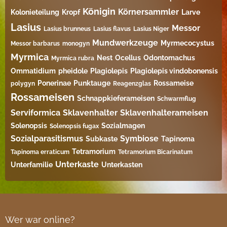
Königin
Körnersammler
Kolonieteilung
Kropf
Larve
Lasius
Messor
Lasius brunneus
Lasius flavus
Lasius Niger
Mundwerkzeuge
Myrmecocystus
Messor barbarus
monogyn
Myrmica
Nest
Ocellus
Odontomachus
Myrmica rubra
Ommatidium
pheidole
Plagiolepis
Plagiolepis vindobonensis
Ponerinae
Punktauge
Rossameise
polygyn
Reagenzglas
Rossameisen
Schnappkieferameisen
Schwarmflug
Serviformica
Sklavenhalter
Sklavenhalterameisen
Solenopsis
Sozialmagen
Solenopsis fugax
Sozialparasitismus
Symbiose
Subkaste
Tapinoma
Tetramorium
Tapinoma erraticum
Tetramorium Bicarinatum​
Unterkaste
Unterfamilie
Unterkasten
Wer war online?