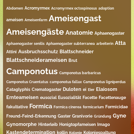
Acromyrmex
Abdomen
Acromyrmex octospinosus
adoption
Ameisengast
ameisen
Ameisenfarm
Ameisengäste
Anatomie
Aphaenogaster
Atta
Aphaenogaster senilis
Aphaenogaster subterranea
arbeiterin
Ausbruchsschutz
Blattschneider
Attini
Blattschneiderameisen
Brut
Camponotus
Camponotus barbaricus
Camponotus Cruentatus
camponotus fallax
Camponotus ligniperdus
Duloten
Elaiosom
Cataglyphis
Crematogaster
ei
Eier
Ernteameisen
eusozial
Eusozialität
Facette
Facettenauge
Formica
fakultative
Formicidae
Formica cinerea
formicarium
Gyne
Freund-Feind-Erkennung
Gaster
Granivorie
Gründung
Gynomorphe
Hinterleib
Honigtopfameisen
Imago
Kastendetermination
kollin
Koloniespaltung
Kolonie