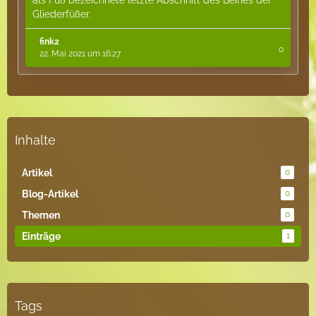
als Fuß bezeichnete letzte Abschnitt des Beines der
Gliederfüßer.
fink2
0
22. Mai 2021 um 16:27
Inhalte
Artikel
0
Blog-Artikel
0
Themen
0
Einträge
1
Tags