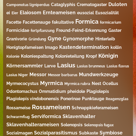
Duloten
Cataglyphis
Crematogaster
Camponotus ligniperdus
Elaiosom
Ernteameisen
ei
eusozial
Eusozialität
Eier
Formica
Facette
Facettenauge
fakultative
formicarium
Formicidae
Freund-Feind-Erkennung
Gaster
fortpflanzung
Gyne
Gynomorphe
Granivorie
Hinterleib
Gründung
Kastendetermination
Honigtopfameisen
Imago
kollin
Königin
Koloniespaltung
Kolonieteilung
Kropf
Kolonie
Lasius
Körnersammler
Larve
Lasius brunneus
Lasius flavus
Messor
Mundwerkzeuge
Lasius Niger
Messor barbarus
Myrmica
Myrmecocystus
Nest
Ocellus
Myrmica rubra
Odontomachus
Ommatidium
pheidole
Plagiolepis
Plagiolepis vindobonensis
Ponerinae
Punktauge
Reagenzglas
Rossameisen
Rossameise
Schnappkieferameisen
Serviformica
Sklavenhalter
Schwarmflug
Sklavenhalterameisen
Solenopsis
Solenopsis fugax
Sozialparasitismus
Symbiose
Sozialmagen
Subkaste