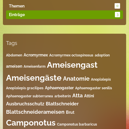
Themen
0
Einträge
3
Tags
Acromyrmex
Abdomen
Acromyrmex octospinosus
adoption
Ameisengast
ameisen
Ameisenfarm
Ameisengäste
Anatomie
Anoplolepis
Aphaenogaster
Anoplolepis gracilipes
Aphaenogaster senilis
Atta
Attini
Aphaenogaster subterranea
arbeiterin
Ausbruchsschutz
Blattschneider
Blattschneiderameisen
Brut
Camponotus
Camponotus barbaricus