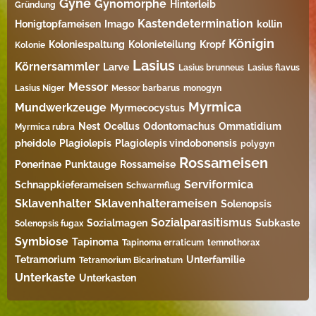
Gyne
Gynomorphe
Hinterleib
Gründung
Kastendetermination
Honigtopfameisen
Imago
kollin
Königin
Koloniespaltung
Kolonieteilung
Kropf
Kolonie
Lasius
Körnersammler
Larve
Lasius brunneus
Lasius flavus
Messor
Lasius Niger
Messor barbarus
monogyn
Myrmica
Mundwerkzeuge
Myrmecocystus
Nest
Ocellus
Odontomachus
Ommatidium
Myrmica rubra
pheidole
Plagiolepis
Plagiolepis vindobonensis
polygyn
Rossameisen
Ponerinae
Punktauge
Rossameise
Serviformica
Schnappkieferameisen
Schwarmflug
Sklavenhalter
Sklavenhalterameisen
Solenopsis
Sozialparasitismus
Sozialmagen
Subkaste
Solenopsis fugax
Symbiose
Tapinoma
Tapinoma erraticum
temnothorax
Tetramorium
Unterfamilie
Tetramorium Bicarinatum​
Unterkaste
Unterkasten