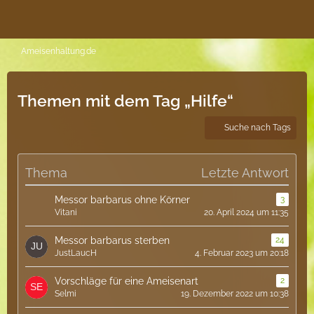
Ameisenhaltung.de
Themen mit dem Tag „Hilfe“
Suche nach Tags
Thema
Letzte Antwort
Messor barbarus ohne Körner
3
Vitani
20. April 2024 um 11:35
Messor barbarus sterben
24
JustLaucH
4. Februar 2023 um 20:18
Vorschläge für eine Ameisenart
2
Selmi
19. Dezember 2022 um 10:38