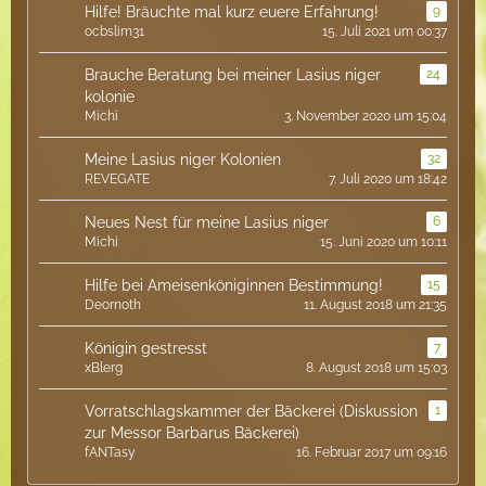
Hilfe! Bräuchte mal kurz euere Erfahrung!
9
ocbslim31
15. Juli 2021 um 00:37
Brauche Beratung bei meiner Lasius niger
24
kolonie
Michi
3. November 2020 um 15:04
Meine Lasius niger Kolonien
32
REVEGATE
7. Juli 2020 um 18:42
Neues Nest für meine Lasius niger
6
Michi
15. Juni 2020 um 10:11
Hilfe bei Ameisenköniginnen Bestimmung!
15
Deornoth
11. August 2018 um 21:35
Königin gestresst
7
xBlerg
8. August 2018 um 15:03
Vorratschlagskammer der Bäckerei (Diskussion
1
zur Messor Barbarus Bäckerei)
fANTasy
16. Februar 2017 um 09:16