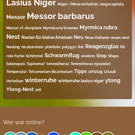
Lasius Niger
Major-/Minorverhältnis
megacephala
Messor barbarus
Messor
Myrmica rubra
Messor cf. decipiens
Myrmicaria brunnea
Nest
Neu
Nester für kleine Ameisen
Neue Kollonie
neues nest
Reagenzglas
Neuling
nicobarensis
pheidole
polygyn
Rat
RG
Schwarmflug
Shop
rote Farbe
Schimmel
sexdens
Shops
Solenopsis
Tapinoma?
temnothorax
Temnothorax nylanderi
Tipps
umzug
Temperatur
Tetramorium Bicarinatum​
Urlaub
winterruhe
ytong
winterruhe lasius niger
Verhalten
Ytong-Nest
zeit
Wer war online?