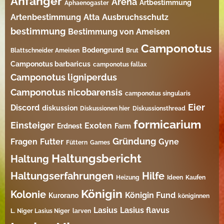
Anfänger
Arena
Artbestimmung
Aphaenogaster
Artenbestimmung
Atta
Ausbruchsschutz
bestimmung
Bestimmung von Ameisen
Camponotus
Bodengrund
Blattschneider Ameisen
Brut
Camponotus barbaricus
camponotus fallax
Camponotus ligniperdus
Camponotus nicobarensis
camponotus singularis
Eier
Discord
diskussion
Diskussionen hier
Diskussionsthread
formicarium
Einsteiger
Exoten
Erdnest
Farm
Gründung
Fragen
Futter
Gyne
Füttern
Games
Haltungsbericht
Haltung
Haltungserfahrungen
Hilfe
Heizung
Ideen
Kaufen
Königin
Kolonie
Königin Fund
Kurorano
königinnen
Lasius
Lasius flavus
L. Niger Lasius Niger
larven