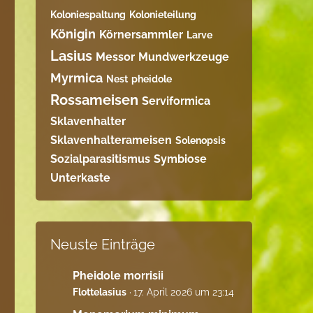
Koloniespaltung
Kolonieteilung
Königin
Körnersammler
Larve
Lasius
Messor
Mundwerkzeuge
Myrmica
Nest
pheidole
Rossameisen
Serviformica
Sklavenhalter
Sklavenhalterameisen
Solenopsis
Sozialparasitismus
Symbiose
Unterkaste
Neuste Einträge
Pheidole morrisii
Flottelasius
17. April 2026 um 23:14