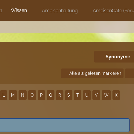
Wissen
d
Ameisenhaltung
AmeisenCafé (For
Synonyme
Alle als gelesen markieren
L
M
N
O
P
Q
R
S
T
U
V
W
X