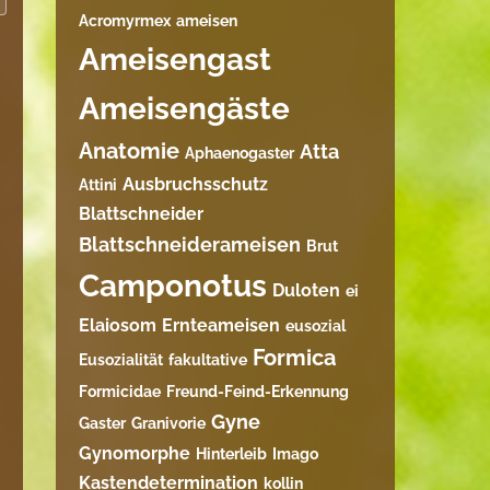
Acromyrmex
ameisen
Ameisengast
Ameisengäste
Anatomie
Atta
Aphaenogaster
Ausbruchsschutz
Attini
Blattschneider
Blattschneiderameisen
Brut
Camponotus
Duloten
ei
Elaiosom
Ernteameisen
eusozial
Formica
Eusozialität
fakultative
Formicidae
Freund-Feind-Erkennung
Gyne
Gaster
Granivorie
Gynomorphe
Hinterleib
Imago
Kastendetermination
kollin