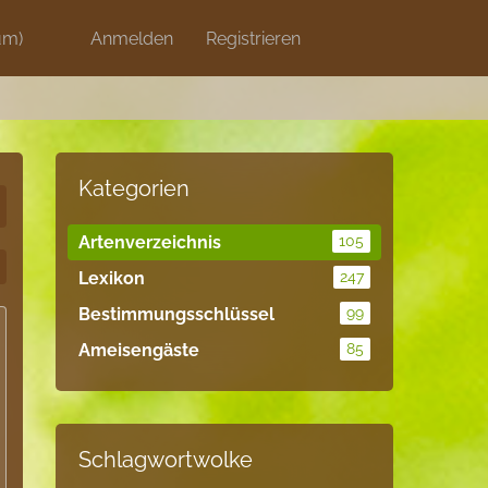
um)
Discord
Anmelden
Artikel
Registrieren
Blog
Shops
Kategorien
Artenverzeichnis
105
Lexikon
247
Bestimmungsschlüssel
99
Ameisengäste
85
Schlagwortwolke