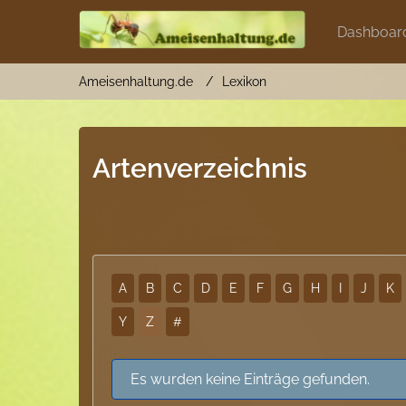
Dashboar
Ameisenhaltung.de
Lexikon
Artenverzeichnis
A
B
C
D
E
F
G
H
I
J
K
Y
Z
#
Es wurden keine Einträge gefunden.