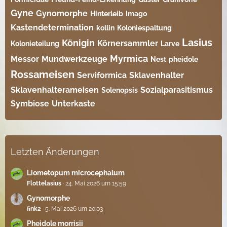
Gyne
Gynomorphe
Hinterleib
Imago
Kastendetermination
kollin
Koloniespaltung
Lasius
Königin
Körnersammler
Kolonieteilung
Larve
Myrmica
Messor
Mundwerkzeuge
Nest
pheidole
Rossameisen
Serviformica
Sklavenhalter
Sklavenhalterameisen
Sozialparasitismus
Solenopsis
Symbiose
Unterkaste
Letzten Änderungen
Liometopum microcephalum
Flottelasius
24. Mai 2026 um 15:59
Gynomorphe
fink2
5. Mai 2026 um 20:03
Pheidole morrisii