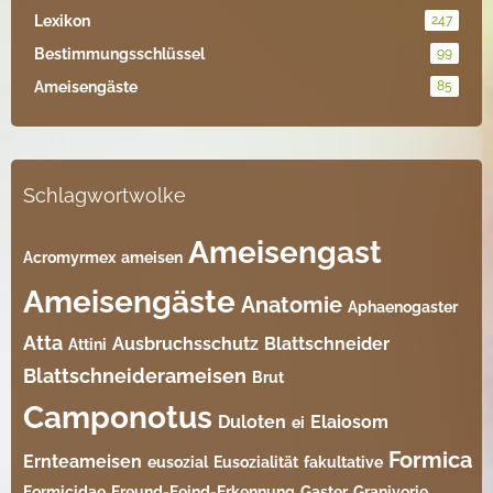
Lexikon
247
Bestimmungsschlüssel
99
Ameisengäste
85
Schlagwortwolke
Ameisengast
Acromyrmex
ameisen
Ameisengäste
Anatomie
Aphaenogaster
Atta
Ausbruchsschutz
Blattschneider
Attini
Blattschneiderameisen
Brut
Camponotus
Duloten
Elaiosom
ei
Formica
Ernteameisen
eusozial
Eusozialität
fakultative
Formicidae
Freund-Feind-Erkennung
Gaster
Granivorie